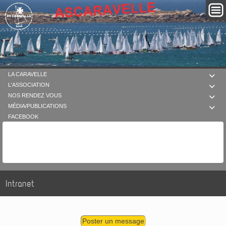
LA CARAVELLE

L'ASSOCIATION

NOS RENDEZ VOUS

MÉDIA/PUBLICATIONS

FACEBOOK
Intranet
Poster un message