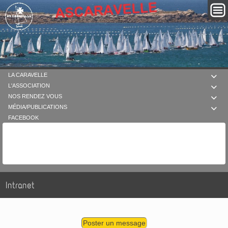
LA CARAVELLE

L'ASSOCIATION

NOS RENDEZ VOUS

MÉDIA/PUBLICATIONS

FACEBOOK
Intranet
Poster un message