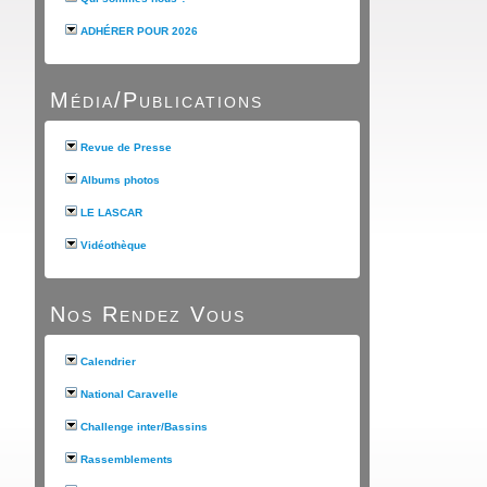
ADHÉRER POUR 2026
Média/Publications
Revue de Presse
Albums photos
LE LASCAR
Vidéothèque
Nos Rendez Vous
Calendrier
National Caravelle
Challenge inter/Bassins
Rassemblements