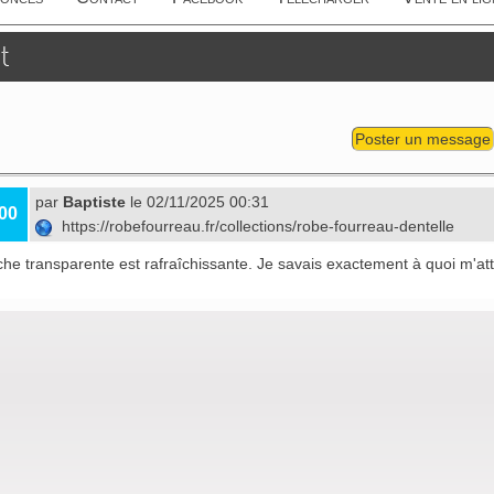
t
Poster un message
par
Baptiste
le 02/11/2025 00:31
00
https://robefourreau.fr/collections/robe-fourreau-dentelle
he transparente est rafraîchissante. Je savais exactement à quoi m'at