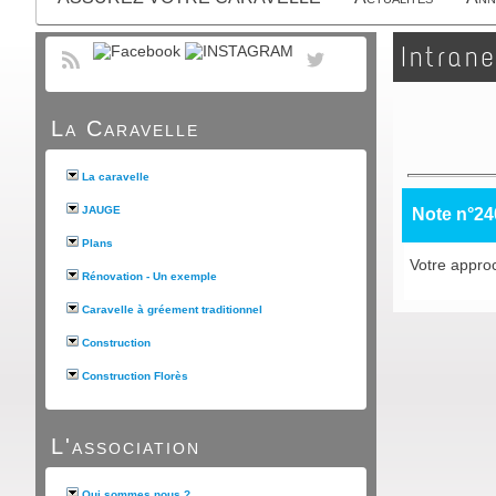
Intrane
La Caravelle
La caravelle
JAUGE
Note n°24
Plans
Votre approc
Rénovation - Un exemple
Caravelle à gréement traditionnel
Construction
Construction Florès
L'association
Qui sommes nous ?