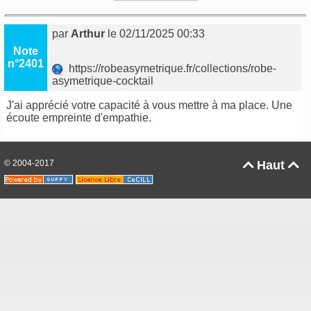
par
Arthur
le 02/11/2025 00:33
Note
n°2401
https://robeasymetrique.fr/collections/robe-
asymetrique-cocktail
J'ai apprécié votre capacité à vous mettre à ma place. Une
écoute empreinte d'empathie.
© 2004-2017
Haut

