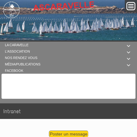
LA CARAVELLE

L'ASSOCIATION

NOS RENDEZ VOUS

MÉDIA/PUBLICATIONS

FACEBOOK
Intranet
Poster un message