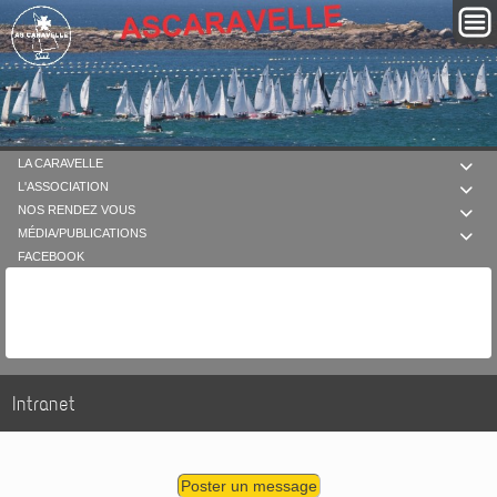
LA CARAVELLE

L'ASSOCIATION

NOS RENDEZ VOUS

MÉDIA/PUBLICATIONS

FACEBOOK
Intranet
Poster un message