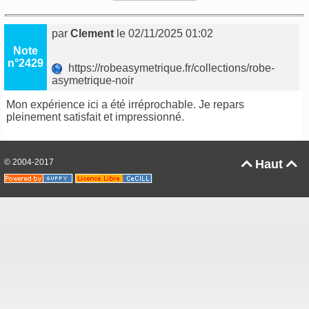
par
Clement
le 02/11/2025 01:02
Note
n°2429
https://robeasymetrique.fr/collections/robe-
asymetrique-noir
Mon expérience ici a été irréprochable. Je repars
pleinement satisfait et impressionné.
© 2004-2017
Haut

