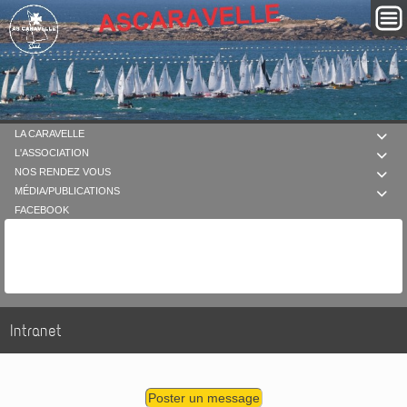
LA CARAVELLE

L'ASSOCIATION

NOS RENDEZ VOUS

MÉDIA/PUBLICATIONS

FACEBOOK
Intranet
Poster un message