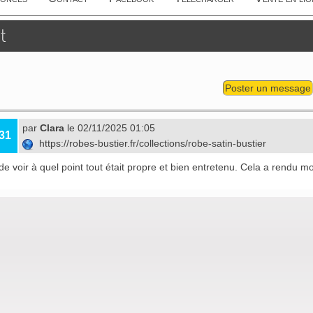
t
Poster un message
par
Clara
le 02/11/2025 01:05
31
https://robes-bustier.fr/collections/robe-satin-bustier
i de voir à quel point tout était propre et bien entretenu. Cela a rendu m