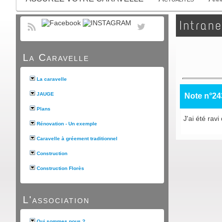
Intrane
La Caravelle
La caravelle
JAUGE
Note n°24
Plans
J'ai été rav
Rénovation - Un exemple
Caravelle à gréement traditionnel
Construction
Construction Florès
L'association
Qui sommes nous ?