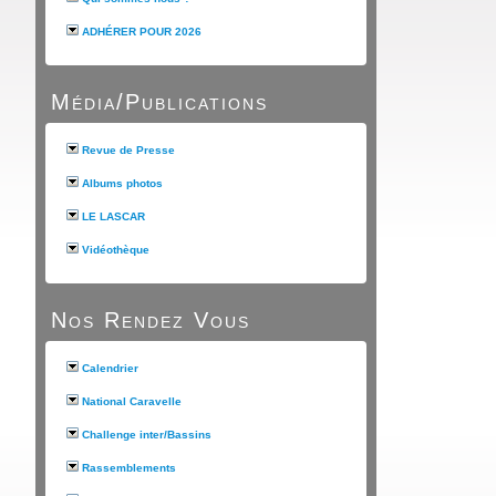
ADHÉRER POUR 2026
Média/Publications
Revue de Presse
Albums photos
LE LASCAR
Vidéothèque
Nos Rendez Vous
Calendrier
National Caravelle
Challenge inter/Bassins
Rassemblements