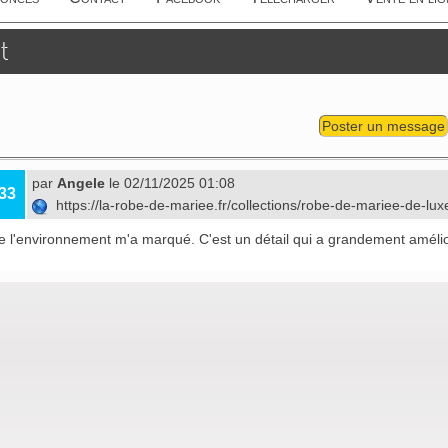
t
Poster un message
par
Angele
le 02/11/2025 01:08
33
https://la-robe-de-mariee.fr/collections/robe-de-mariee-de-lu
de l'environnement m'a marqué. C'est un détail qui a grandement amél