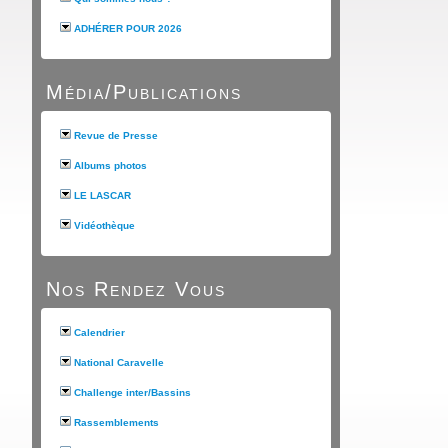
ADHÉRER POUR 2026
Média/Publications
Revue de Presse
Albums photos
LE LASCAR
Vidéothèque
Nos Rendez Vous
Calendrier
National Caravelle
Challenge inter/Bassins
Rassemblements