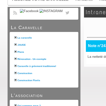
Intrane
La Caravelle
La caravelle
JAUGE
Note n°24
Plans
La netteté 
Rénovation - Un exemple
Caravelle à gréement traditionnel
Construction
Construction Florès
L'association
Qui sommes nous ?