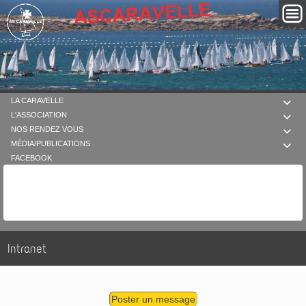
LA CARAVELLE

L'ASSOCIATION

NOS RENDEZ VOUS

MÉDIA/PUBLICATIONS

FACEBOOK
Intranet
Poster un message