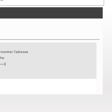
 montrer l'adresse
phe
----)
.