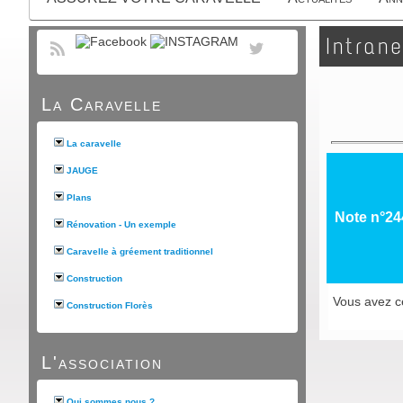
Intrane
La Caravelle
La caravelle
JAUGE
Plans
Note n°24
Rénovation - Un exemple
Caravelle à gréement traditionnel
Construction
Vous avez ce
Construction Florès
L'association
Qui sommes nous ?