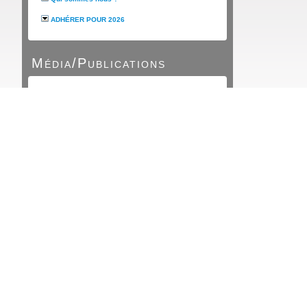
ADHÉRER POUR 2026
Média/Publications
Revue de Presse
Albums photos
LE LASCAR
Vidéothèque
Nos Rendez Vous
Calendrier
National Caravelle
Challenge inter/Bassins
Rassemblements