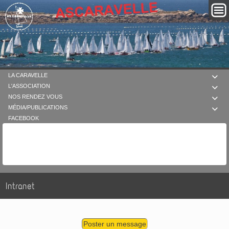
LA CARAVELLE

L'ASSOCIATION

NOS RENDEZ VOUS

MÉDIA/PUBLICATIONS

FACEBOOK
Intranet
Poster un message