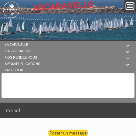
LA CARAVELLE

L'ASSOCIATION

NOS RENDEZ VOUS

MÉDIA/PUBLICATIONS

FACEBOOK
Intranet
Poster un message