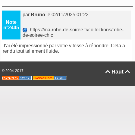
par
Bruno
le 02/11/2025 01:22
Note
n°2445
https://ma-robe-de-soiree.fr/collections/robe-
de-soiree-chic
J'ai été impressionné par votre vitesse à répondre. Cela a
rendu tout tellement fluide.
© 2004-2017
Haut

