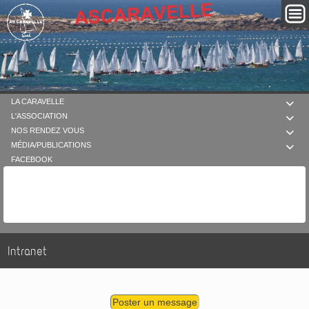
LA CARAVELLE

L'ASSOCIATION

NOS RENDEZ VOUS

MÉDIA/PUBLICATIONS

FACEBOOK
Intranet
Poster un message