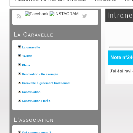
Intrane
La Caravelle
La caravelle
JAUGE
Note n°24
Plans
J'ai été rav
Rénovation - Un exemple
Caravelle à gréement traditionnel
Construction
Construction Florès
L'association
Qui sommes nous ?