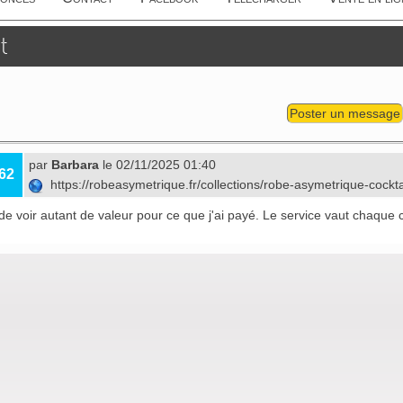
t
Poster un message
par
Barbara
le 02/11/2025 01:40
62
https://robeasymetrique.fr/collections/robe-asymetrique-cockt
i de voir autant de valeur pour ce que j'ai payé. Le service vaut chaque 