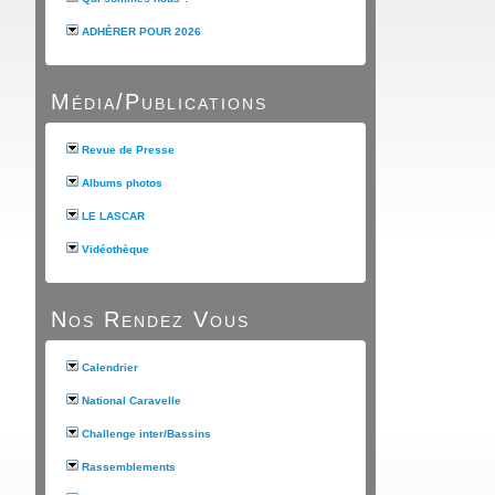
ADHÉRER POUR 2026
Média/Publications
Revue de Presse
Albums photos
LE LASCAR
Vidéothèque
Nos Rendez Vous
Calendrier
National Caravelle
Challenge inter/Bassins
Rassemblements