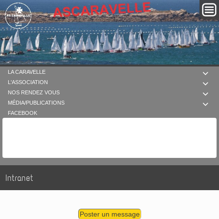
LA CARAVELLE

L'ASSOCIATION

NOS RENDEZ VOUS

MÉDIA/PUBLICATIONS

FACEBOOK
Intranet
Poster un message