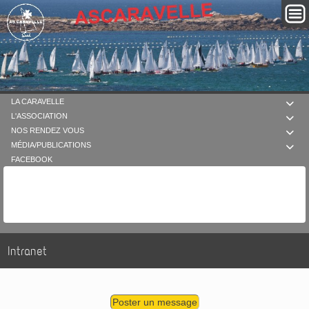
LA CARAVELLE

L'ASSOCIATION

NOS RENDEZ VOUS

MÉDIA/PUBLICATIONS

FACEBOOK
Intranet
Poster un message