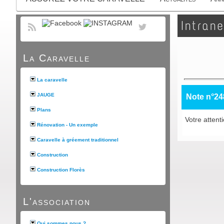
Intrane
La Caravelle
La caravelle
JAUGE
Note n°24
Plans
Votre attent
Rénovation - Un exemple
Caravelle à gréement traditionnel
Construction
Construction Florès
L'association
Qui sommes nous ?