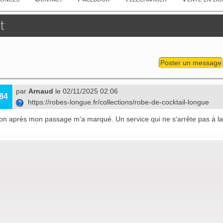
t
Poster un message
par
Arnaud
le 02/11/2025 02:06
84
https://robes-longue.fr/collections/robe-de-cocktail-longue
ion après mon passage m'a marqué. Un service qui ne s'arrête pas à la