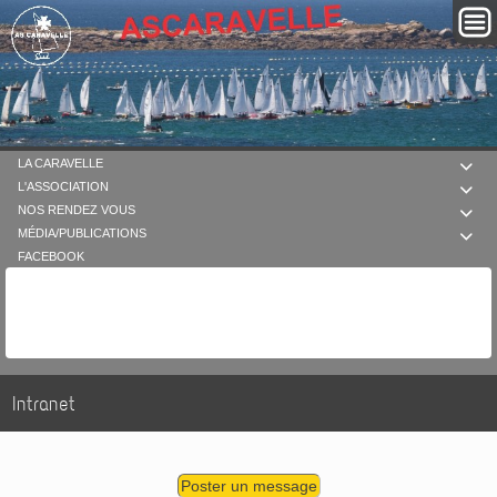
LA CARAVELLE

L'ASSOCIATION

NOS RENDEZ VOUS

MÉDIA/PUBLICATIONS

FACEBOOK
Intranet
Poster un message