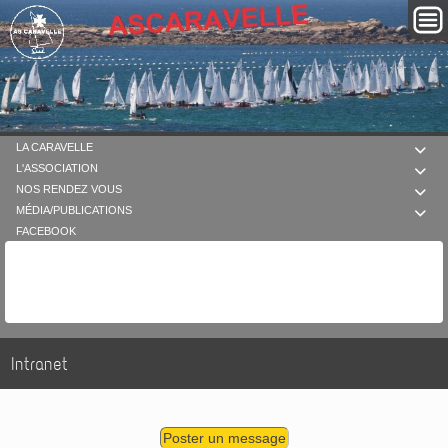
LA CARAVELLE

L'ASSOCIATION

NOS RENDEZ VOUS

MÉDIA/PUBLICATIONS

FACEBOOK
Intranet
Poster un message