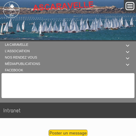
LA CARAVELLE

L'ASSOCIATION

NOS RENDEZ VOUS

MÉDIA/PUBLICATIONS

FACEBOOK
Intranet
Poster un message