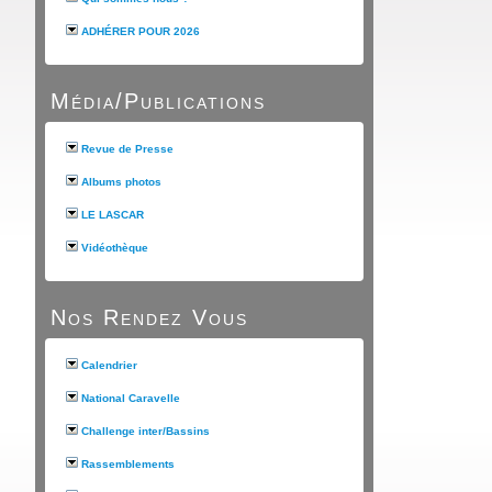
ADHÉRER POUR 2026
Média/Publications
Revue de Presse
Albums photos
LE LASCAR
Vidéothèque
Nos Rendez Vous
Calendrier
National Caravelle
Challenge inter/Bassins
Rassemblements