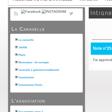
Intrane
La Caravelle
La caravelle
JAUGE
Note n°25
Plans
J'ai appréci
Rénovation - Un exemple
Caravelle à gréement traditionnel
Construction
Construction Florès
L'association
Qui sommes nous ?