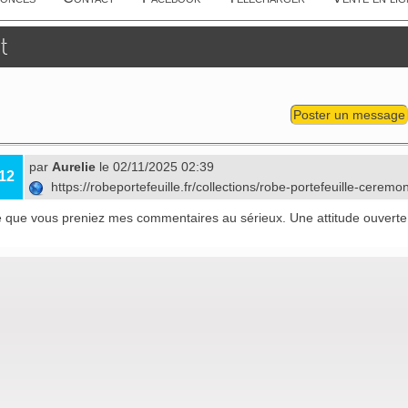
t
Poster un message
par
Aurelie
le 02/11/2025 02:39
12
https://robeportefeuille.fr/collections/robe-portefeuille-ceremo
é que vous preniez mes commentaires au sérieux. Une attitude ouverte 