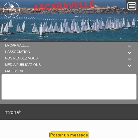
LA CARAVELLE

L'ASSOCIATION

NOS RENDEZ VOUS

MÉDIA/PUBLICATIONS

FACEBOOK
Intranet
Poster un message