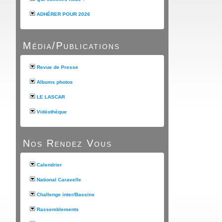
ADHÉRER POUR 2026
Média/Publications
Revue de Presse
Albums photos
LE LASCAR
Vidéothèque
Nos Rendez Vous
Calendrier
National Caravelle
Challenge inter/Bassins
Rassemblements