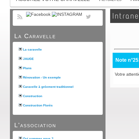
Intrane
La Caravelle
La caravelle
JAUGE
Note n°25
Plans
Votre attent
Rénovation - Un exemple
Caravelle à gréement traditionnel
Construction
Construction Florès
L'association
Qui sommes nous ?