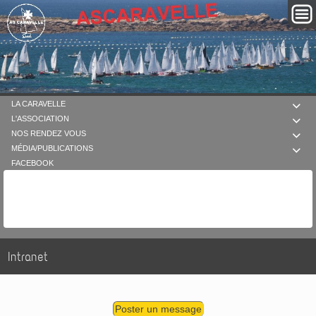
LA CARAVELLE

L'ASSOCIATION

NOS RENDEZ VOUS

MÉDIA/PUBLICATIONS

FACEBOOK
Intranet
Poster un message