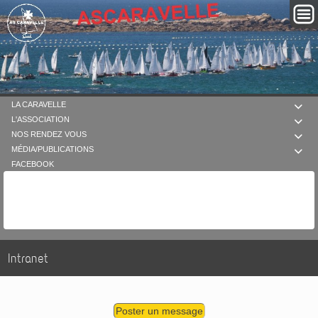
LA CARAVELLE

L'ASSOCIATION

NOS RENDEZ VOUS

MÉDIA/PUBLICATIONS

FACEBOOK
Intranet
Poster un message