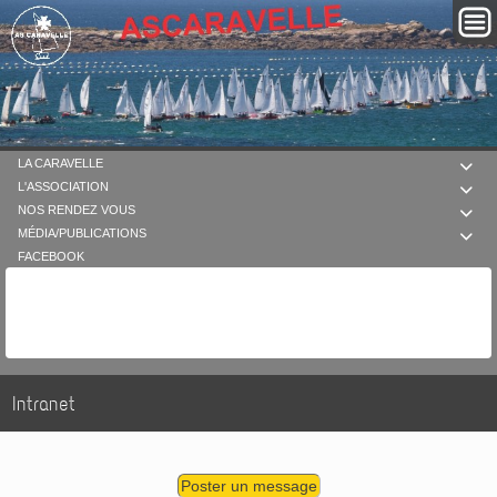
LA CARAVELLE

L'ASSOCIATION

NOS RENDEZ VOUS

MÉDIA/PUBLICATIONS

FACEBOOK
Intranet
Poster un message