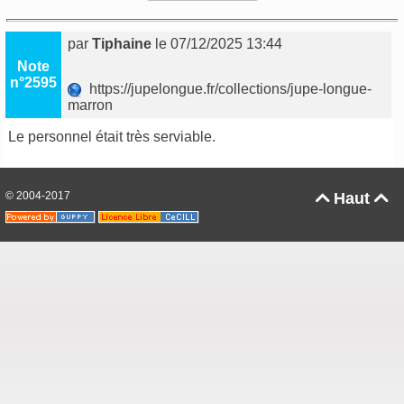
par
Tiphaine
le 07/12/2025 13:44
Note
n°2595
https://jupelongue.fr/collections/jupe-longue-
marron
Le personnel était très serviable.
© 2004-2017
Haut

