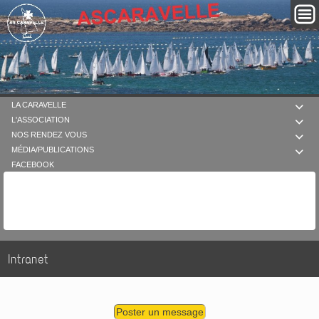
LA CARAVELLE

L'ASSOCIATION

NOS RENDEZ VOUS

MÉDIA/PUBLICATIONS

FACEBOOK
Intranet
Poster un message