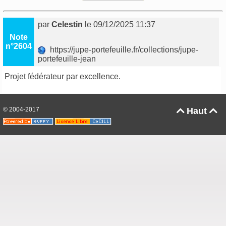
par
Celestin
le 09/12/2025 11:37
Note
n°2604
https://jupe-portefeuille.fr/collections/jupe-
portefeuille-jean
Projet fédérateur par excellence.
© 2004-2017
Haut

