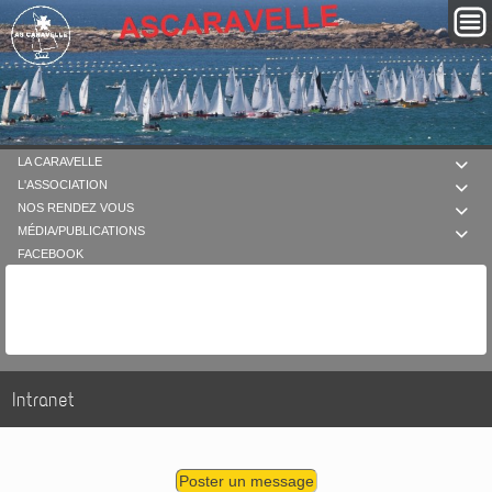
LA CARAVELLE

L'ASSOCIATION

NOS RENDEZ VOUS

MÉDIA/PUBLICATIONS

FACEBOOK
Intranet
Poster un message