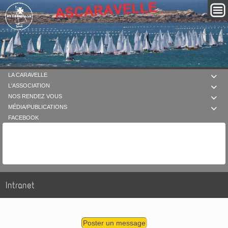
LA CARAVELLE

L'ASSOCIATION

NOS RENDEZ VOUS

MÉDIA/PUBLICATIONS

FACEBOOK
Intranet
Poster un message