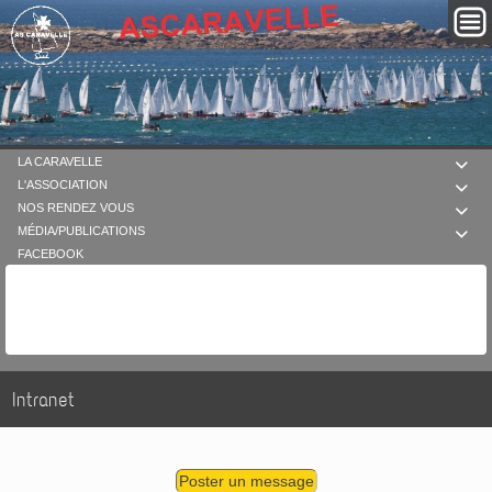
LA CARAVELLE

L'ASSOCIATION

NOS RENDEZ VOUS

MÉDIA/PUBLICATIONS

FACEBOOK
Intranet
Poster un message