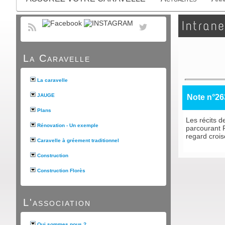
Intrane
La Caravelle
La caravelle
JAUGE
Note n°26
Plans
Les récits d
Rénovation - Un exemple
parcourant
regard crois
Caravelle à gréement traditionnel
Construction
Construction Florès
L'association
Qui sommes nous ?