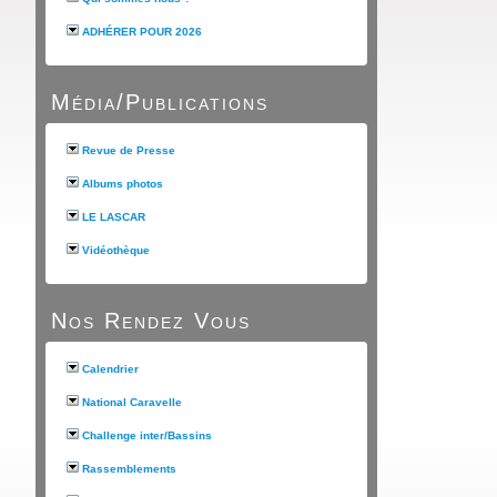
ADHÉRER POUR 2026
Média/Publications
Revue de Presse
Albums photos
LE LASCAR
Vidéothèque
Nos Rendez Vous
Calendrier
National Caravelle
Challenge inter/Bassins
Rassemblements