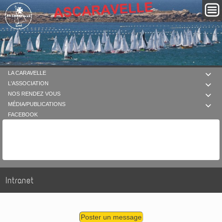
LA CARAVELLE

L'ASSOCIATION

NOS RENDEZ VOUS

MÉDIA/PUBLICATIONS

FACEBOOK
Intranet
Poster un message