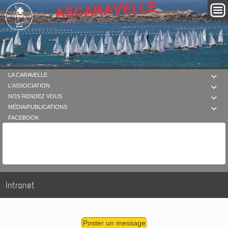
LA CARAVELLE

L'ASSOCIATION

NOS RENDEZ VOUS

MÉDIA/PUBLICATIONS

FACEBOOK
Intranet
Poster un message