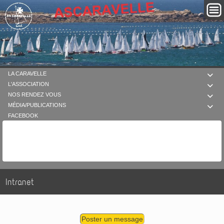
LA CARAVELLE

L'ASSOCIATION

NOS RENDEZ VOUS

MÉDIA/PUBLICATIONS

FACEBOOK
Intranet
Poster un message