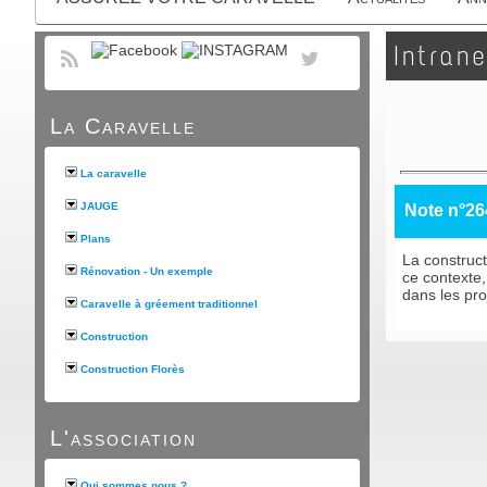
Intrane
La Caravelle
La caravelle
JAUGE
Note n°26
Plans
La construct
Rénovation - Un exemple
ce contexte
dans les pro
Caravelle à gréement traditionnel
Construction
Construction Florès
L'association
Qui sommes nous ?