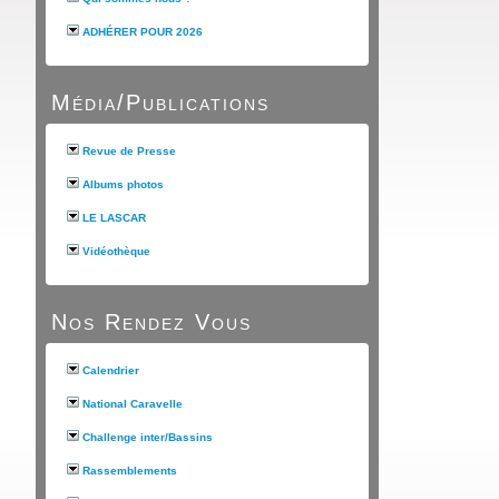
ADHÉRER POUR 2026
Média/Publications
Revue de Presse
Albums photos
LE LASCAR
Vidéothèque
Nos Rendez Vous
Calendrier
National Caravelle
Challenge inter/Bassins
Rassemblements