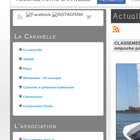
Actual
La Caravelle
CLASSEMENT 
empoche par
La caravelle
JAUGE
Plans
Rénovation - Un exemple
Caravelle à gréement traditionnel
Construction
Construction Florès
L'association
Qui sommes nous ?