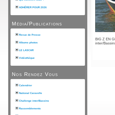
ADHÉRER POUR 2026
Média/Publications
Revue de Presse
BIG Z EN GR
inter/Bassin
Albums photos
LE LASCAR
Vidéothèque
Nos Rendez Vous
Calendrier
National Caravelle
Challenge inter/Bassins
Rassemblements