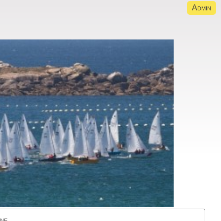
Admin
gne