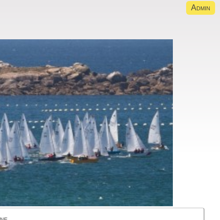
Admin
gne