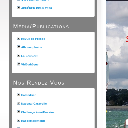
ADHÉRER POUR 2026
Média/Publications
Revue de Presse
Albums photos
LE LASCAR
Vidéothèque
Nos Rendez Vous
Calendrier
National Caravelle
Challenge inter/Bassins
Rassemblements