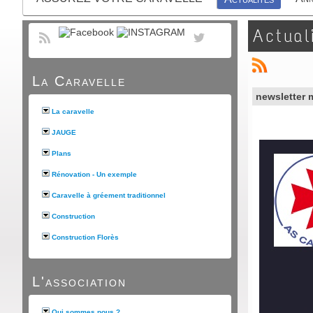
Actual
La Caravelle
newsletter
La caravelle
JAUGE
Plans
Rénovation - Un exemple
Caravelle à gréement traditionnel
Construction
Construction Florès
L'association
Qui sommes nous ?