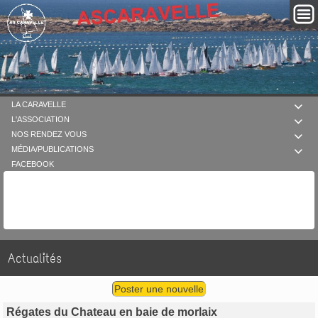
LA CARAVELLE

L'ASSOCIATION

NOS RENDEZ VOUS

MÉDIA/PUBLICATIONS

FACEBOOK
Actualités
Poster une nouvelle
Régates du Chateau en baie de morlaix