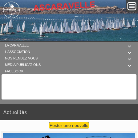
LA CARAVELLE

L'ASSOCIATION

NOS RENDEZ VOUS

MÉDIA/PUBLICATIONS

FACEBOOK
Actualités
Poster une nouvelle