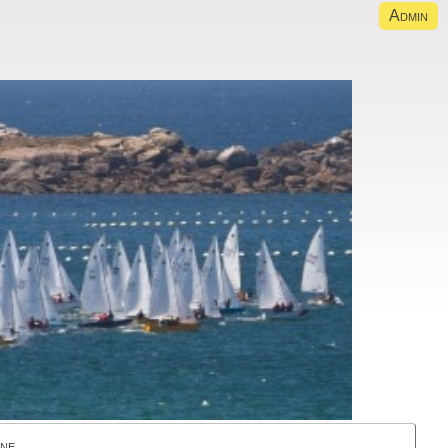
Admin
gne