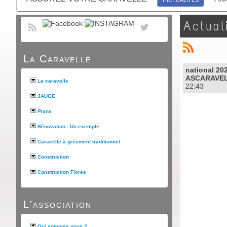
Actual
La Caravelle
national 20
ASCARAVE
La caravelle
22:43
JAUGE
Plans
Rénovation - Un exemple
Caravelle à gréement traditionnel
Construction
Construction Florès
L'association
Qui sommes nous ?