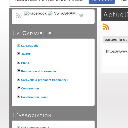
Actual
La Caravelle
caravelle et
La caravelle
https://www
JAUGE
Plans
Rénovation - Un exemple
Caravelle à gréement traditionnel
Construction
Construction Florès
L'association
Qui sommes nous ?