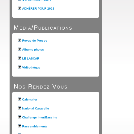
ADHÉRER POUR 2026
Média/Publications
Revue de Presse
Albums photos
LE LASCAR
Vidéothèque
Nos Rendez Vous
Calendrier
National Caravelle
Challenge inter/Bassins
Rassemblements