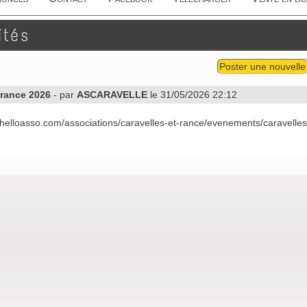
ités
Poster une nouvelle
 rance 2026
- par
ASCARAVELLE
le 31/05/2026 22:12
.helloasso.com/associations/caravelles-et-rance/evenements/caravell