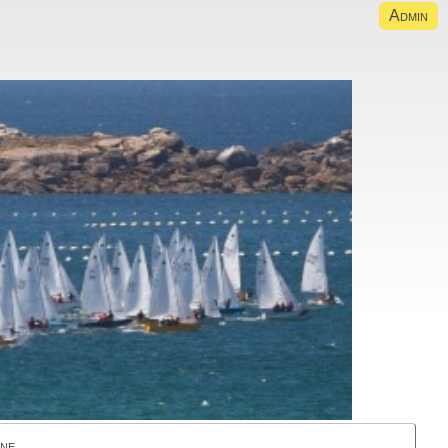
Admin
gne