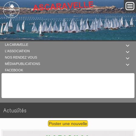
LA CARAVELLE

L'ASSOCIATION

NOS RENDEZ VOUS

MÉDIA/PUBLICATIONS

FACEBOOK
Actualités
Poster une nouvelle