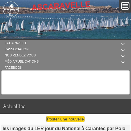
LA CARAVELLE

L'ASSOCIATION

NOS RENDEZ VOUS

MÉDIA/PUBLICATIONS

FACEBOOK
Actualités
Poster une nouvelle
les images du 1ER jour du National à Carantec par Polo