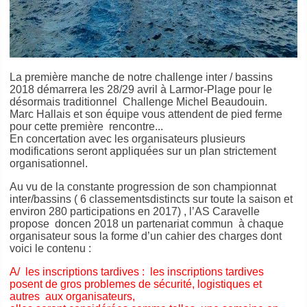
La première manche de notre challenge inter / bassins
2018 démarrera les 28/29 avril à Larmor-Plage pour le
désormais traditionnel Challenge Michel Beaudouin.
Marc Hallais et son équipe vous attendent de pied ferme
pour cette première rencontre...
En concertation avec les organisateurs plusieurs
modifications seront appliquées sur un plan strictement
organisationnel.
Au vu de la constante progression de son championnat
inter/bassins ( 6 classementsdistincts sur toute la saison et
environ 280 participations en 2017) , l’AS Caravelle
propose doncen 2018 un partenariat commun à chaque
organisateur sous la forme d’un cahier des charges dont
voici le contenu :
A/ les inscriptions tardives : les inscriptions tardives
posent de gros problemes de sécurité, logistiques et
autres aux organisateurs,