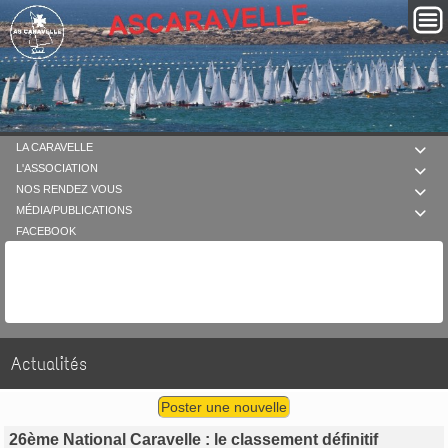
LA CARAVELLE

L'ASSOCIATION

NOS RENDEZ VOUS

MÉDIA/PUBLICATIONS

FACEBOOK
Actualités
Poster une nouvelle
26ème National Caravelle : le classement définitif