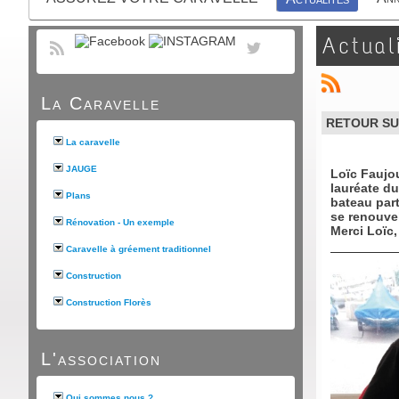
Actual
La Caravelle
RETOUR SUR
La caravelle
JAUGE
Loïc Faujou
lauréate du
Plans
bateau part
se renouvel
Rénovation - Un exemple
Merci Loïc,
Caravelle à gréement traditionnel
Construction
Construction Florès
L'association
Qui sommes nous ?