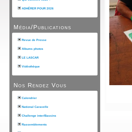
ADHÉRER POUR 2026
Média/Publications
Revue de Presse
Albums photos
LE LASCAR
Vidéothèque
Nos Rendez Vous
Calendrier
National Caravelle
Challenge inter/Bassins
Rassemblements