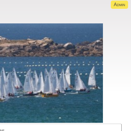
Admin
gne