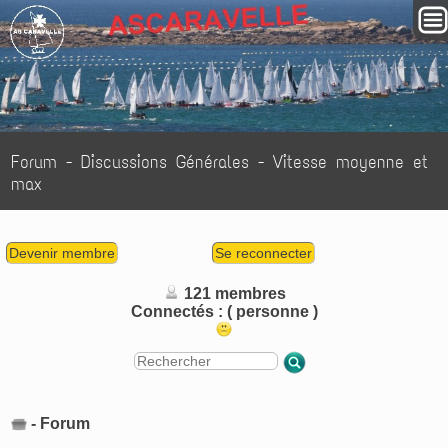
Forum
-
Discussions Générales
- Vitesse moyenne et
max
Devenir membre
Se reconnecter
121 membres
Connectés :
( personne )
- Forum