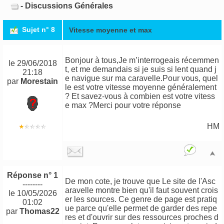
- Discussions Générales
Sujet n° 8
Vitesse moyenne et max
Bonjour à tous,Je m’interrogeais récemmen
le 29/06/2018
t, et me demandais si je suis si lent quand j
21:18
e navigue sur ma caravelle.Pour vous, quel
par
Morestain
le est votre vitesse moyenne généralement
? Et savez-vous à combien est votre vitess
e max ?Merci pour votre réponse
HM
Réponse n° 1
De mon cote, je trouve que Le site de l'Asc
--------
aravelle montre bien qu'il faut souvent crois
le 10/05/2026
er les sources. Ce genre de page est pratiq
01:02
ue parce qu'elle permet de garder des repe
par
Thomas22
res et d'ouvrir sur des ressources proches d