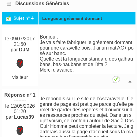
- Discussions Générales
Sujet n° 4
Longueur gréement dormant
Bonjour,
le 09/07/2017
Je vais faire fabriquer le gréement dormant
21:50
pour une caravelle bois. J'ai un mat AG+ po
par
DJM
sé sur banc.
Quelle est la longueur standard des galhau
bans, bas-haubans et de l'étai?
Merci d'avance,
visiteur
Réponse n° 1
Je rebondis sur Le site de l'Ascaravelle. Ce
--------
genre de page est pratique parce qu'elle pe
le 12/05/2026
rmet de garder des reperes et d'ouvrir sur d
01:20
es ressources proches du sujet. Dans un s
par
Lucas39
ujet voisin,
ce contenu autour de Sac à Dos
Cuir Homme
peut completer la lecture. Je g
arderais aussi
la page d'accueil
sous la ma