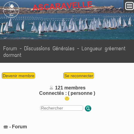
Forum
-
Discussions Générales
- Longueur gréement
dormant
Devenir membre
Se reconnecter
121 membres
Connectés :
( personne )
- Forum